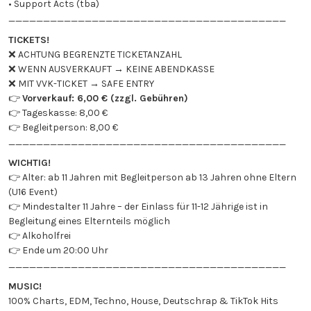
• Support Acts (tba)
________________________________________
TICKETS!
❌ ACHTUNG BEGRENZTE TICKETANZAHL
❌ WENN AUSVERKAUFT → KEINE ABENDKASSE
❌ MIT VVK-TICKET → SAFE ENTRY
👉
Vorverkauf: 6,00 € (zzgl. Gebühren)
👉 Tageskasse: 8,00 €
👉 Begleitperson: 8,00 €
________________________________________
WICHTIG!
👉 Alter: ab 11 Jahren mit Begleitperson ab 13 Jahren ohne Eltern
(U16 Event)
👉 Mindestalter 11 Jahre – der Einlass für 11-12 Jährige ist in
Begleitung eines Elternteils möglich
👉 Alkoholfrei
👉 Ende um 20:00 Uhr
________________________________________
MUSIC!
100% Charts, EDM, Techno, House, Deutschrap & TikTok Hits