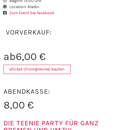
Beginn: 15:00 Uhr
Location: Aladin
Zum Event bei facebook
VORVERKAUF:
ab
6,00
€
eTicket (Print@Home) kaufen
ABENDKASSE:
8,00
€
DIE TEENIE PARTY FÜR GANZ
BREMEN UND UMZU!