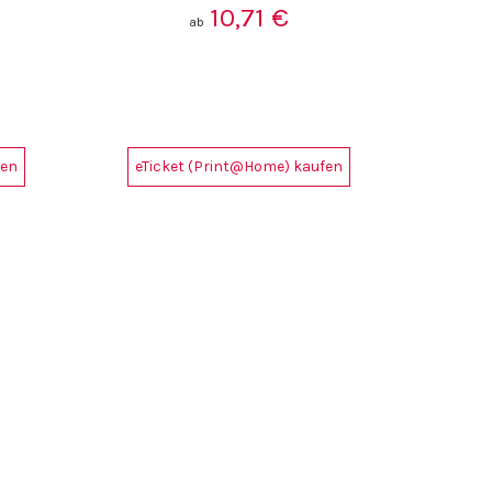
10,71
€
ab
fen
eTicket (Print@Home) kaufen