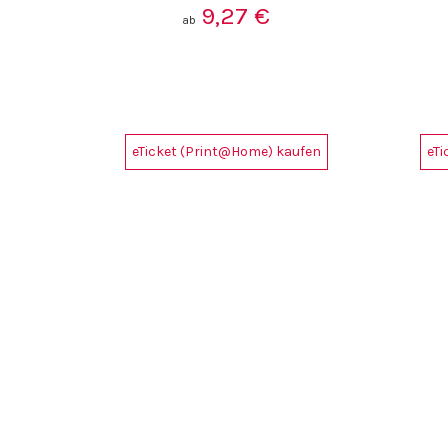
9,27
€
ab
eTicket (Print@Home) kaufen
eT